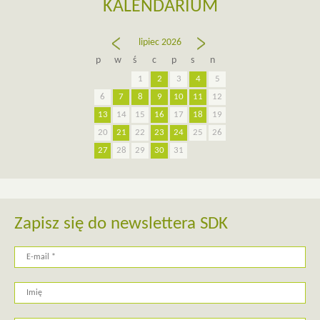
KALENDARIUM
lipiec 2026
«
sie
cze
»
p
w
ś
c
p
s
n
1
2
3
4
5
6
7
8
9
10
11
12
13
14
15
16
17
18
19
20
21
22
23
24
25
26
27
28
29
30
31
Zapisz się do newslettera SDK