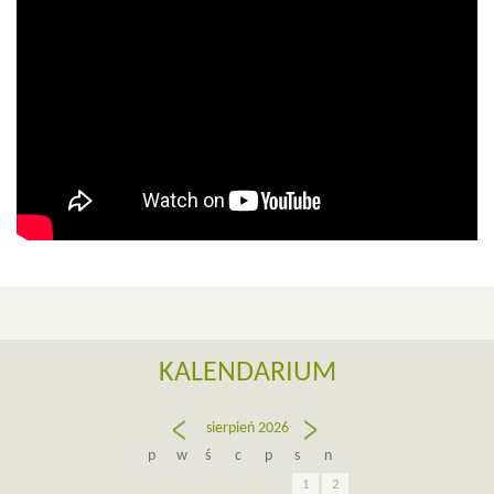
KALENDARIUM
sierpień 2026
«
wrz
lip
»
p
w
ś
c
p
s
n
1
2