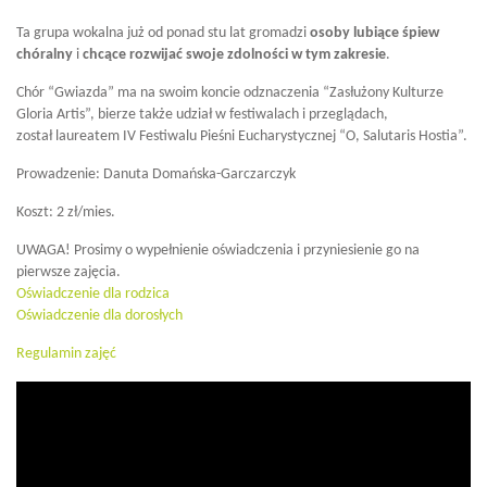
Ta grupa wokalna już od ponad stu lat gromadzi
osoby lubiące śpiew
chóralny
i
chcące
rozwijać swoje zdolności w tym zakresie
.
Chór “Gwiazda” ma na swoim koncie odznaczenia “Zasłużony Kulturze
Gloria Artis”, bierze także udział w festiwalach i przeglądach,
został laureatem IV Festiwalu Pieśni Eucharystycznej “O, Salutaris Hostia”.
Prowadzenie: Danuta Domańska-Garczarczyk
Koszt: 2 zł/mies.
UWAGA! Prosimy o wypełnienie oświadczenia i przyniesienie go na
pierwsze zajęcia.
Oświadczenie dla rodzica
Oświadczenie dla dorosłych
Regulamin zajęć